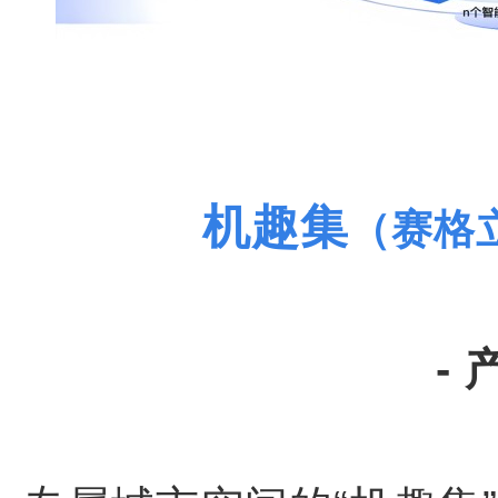
机趣集
（赛格立诺
- 